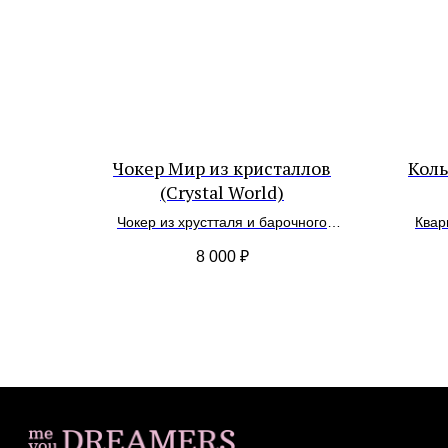
Чокер Мир из кристаллов
Коль
(Crystal World)
Чокер из хрустталя и барочного
Квар
жемчуга
8 000
₽