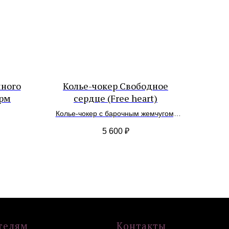
чного
Колье-чокер Свободное
орм
сердце (Free heart)
Колье-чокер с барочным жемчугом,
горным хрусталем и гематином
Контакты
5 600
₽
VK
WA
TG
Сообщество в
социальных сетях
*
*
Организация, деятельность которой
запрещена в РФ, принадлежит Meta