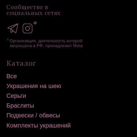
Политика конфиденциальности
Публичная оферта
Дизайн сайта: artandkate
ИП Загородская Н.Д.
ИНН 502756820390