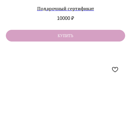
Подарочный сертификат
10000
₽
КУПИТЬ
Контакты
VK
WA
TG
Сообщество в
социальных сетях
*