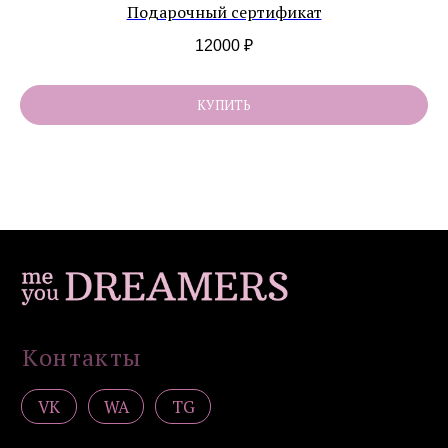
Подарочный сертификат
*
Организация, деятельность которой
запрещена в РФ, принадлежит Meta
12000
₽
Каталог
КУПИТЬ
Все
Украшения на шею
Серьги
Браслеты
Подвески / обвесы
Комплекты украшений
Покупателям
Доставка и оплата
Уход
Возврат
Гарантия
Подарочные сертификаты
Контакты