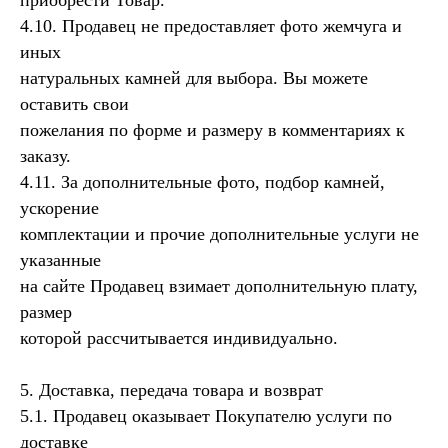
приобрести Товар.
4.10. Продавец не предоставляет фото жемчуга и
иных
натуральных камней для выбора. Вы можете
оставить свои
пожелания по форме и размеру в комментариях к
заказу.
4.11. За дополнительные фото, подбор камней,
Контакты
ускорение
комплектации и прочие дополнительные услуги не
VK
WA
TG
указанные
Сообщество в
на сайте Продавец взимает дополнительную плату,
социальных сетях
размер
*
которой рассчитывается индивидуально.
*
Организация, деятельность которой
запрещена в РФ, принадлежит Meta
5. Доставка, передача товара и возврат
Каталог
5.1. Продавец оказывает Покупателю услуги по
доставке
Все