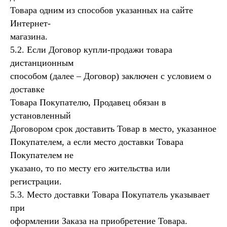
Товара одним из способов указанных на сайте
Украшения на шею
Серьги
Интернет-
Браслеты
магазина.
Подвески / обвесы
5.2. Если Договор купли-продажи товара
Комплекты украшений
дистанционным
способом (далее – Договор) заключен с условием о
Покупателям
доставке
Доставка и оплата
Товара Покупателю, Продавец обязан в
Уход
установленный
Возврат
Договором срок доставить Товар в место, указанное
Гарантия
Покупателем, а если место доставки Товара
Подарочные сертификаты
Покупателем не
Контакты
указано, то по месту его жительства или
регистрации.
Политика конфиденциальности
5.3. Место доставки Товара Покупатель указывает
Публичная оферта
при
Дизайн сайта: artandkate
оформлении Заказа на приобретение Товара.
ИП Загородская Н.Д.