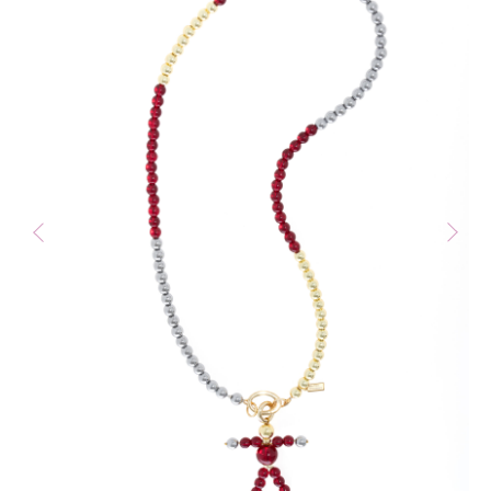
Контакты
VK
WA
TG
Сообщество в
социальных сетях
*
*
Организация, деятельность которой
запрещена в РФ, принадлежит Meta
Каталог
Все