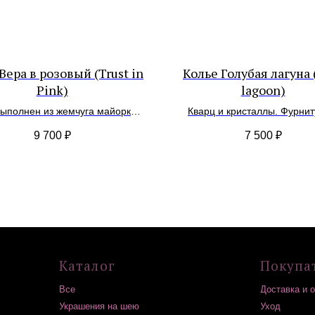
Вера в розовый (Trust in
Колье Голубая лагуна 
Pink)
lagoon)
выполнен из жемчуга майорка,
Кварц и кристаллы. Фурнит
ого агата. Кулон съемный —
родиевый покрытием.
Каталог
Покупателям
9 700
₽
7 500
₽
льный черный агат. Фурнитура
атунь с покрытием родия.
Все
Доставка и оплата
Украшения на шею
Уход
Серьги
Возврат
Браслеты
Гарантия
Подвески / обвесы
Подарочные сертификаты
Комплекты украшений
Контакты