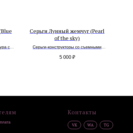
(Blue
Серьги Лунный жемчуг (Pearl
of the sky)
ура с
Серьги-конструкторы со съемными
подвесками
Контакты
5 000
₽
VK
WA
TG
Сообщество в
социальных сетях
*
*
Организация, деятельность которой
запрещена в РФ, принадлежит Meta