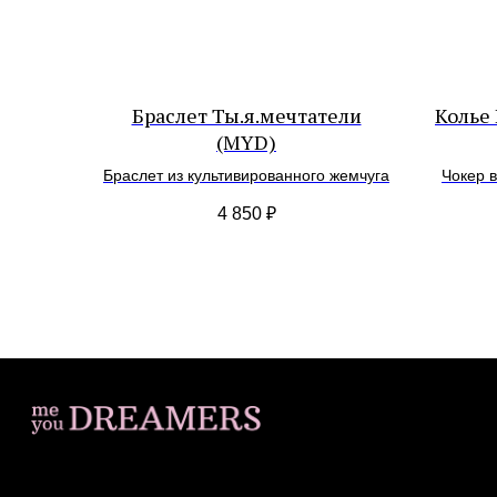
Браслет Ты.я.мечтатели
Колье 
(MYD)
Браслет из культивированного жемчуга
Чокер 
черн
4 850
₽
натура
— л
ИП Загородская Н.Д.