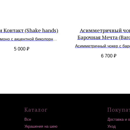
и Контакт (Shake hands)
Асимметричный чо
Барочная Мечта (Bar
-моно с акцентной биколорной
Dream)
подвеской на магните
Асимметричный чокер с ба
5 000
₽
жемчугом
Каталог
Покупателям
6 700
₽
Все
Доставка и оплата
Украшения на шею
Уход
Серьги
Возврат
Браслеты
Гарантия
Подвески / обвесы
Подарочные сертификаты
Комплекты украшений
Контакты