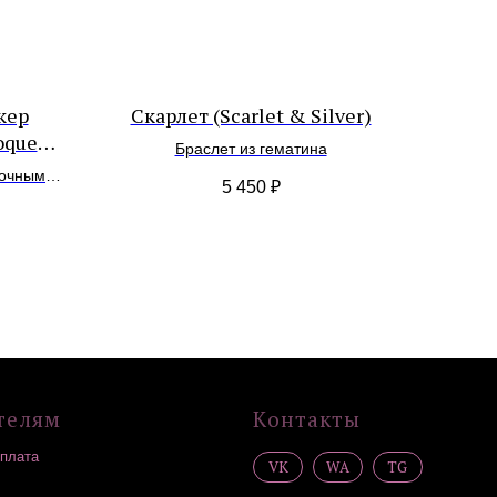
кер
Скарлет (Scarlet & Silver)
oque
Браслет из гематина
рочным
5 450
₽
Контакты
VK
WA
TG
Сообщество в
социальных сетях
*
*
Организация, деятельность которой
запрещена в РФ, принадлежит Meta