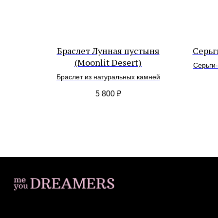
Браслет Лунная пустыня
Серьг
(Moonlit Desert)
Серьги
Браслет из натуральных камней
5 800
₽
ИП Загородская Н.Д.