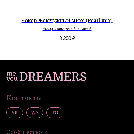
Серьги
Браслеты
Подвески / обвесы
Чокер Жемчужный микс (Pearl mix)
Комплекты украшений
Чокер с жемчужной вставкой
Покупателям
8 200
₽
Доставка и оплата
Уход
Возврат
Гарантия
Подарочные сертификаты
Контакты
Политика конфиденциальности
Публичная оферта
Дизайн сайта: artandkate
ИП Загородская Н.Д.
ИНН 502756820390