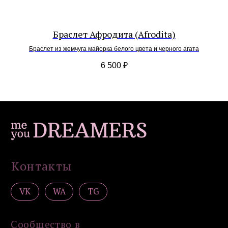
Серьги
Браслеты
Подвески / обвесы
Браслет Афродита (Afrodita)
Комплекты украшений
Браслет из жемчуга майорка белого цвета и черного агата
Покупателям
6 500
₽
Доставка и оплата
Уход
Возврат
Гарантия
Подарочные сертификаты
Контакты
Политика конфиденциальности
Публичная оферта
Дизайн сайта: artandkate
ИП Загородская Н.Д.
ИНН 502756820390