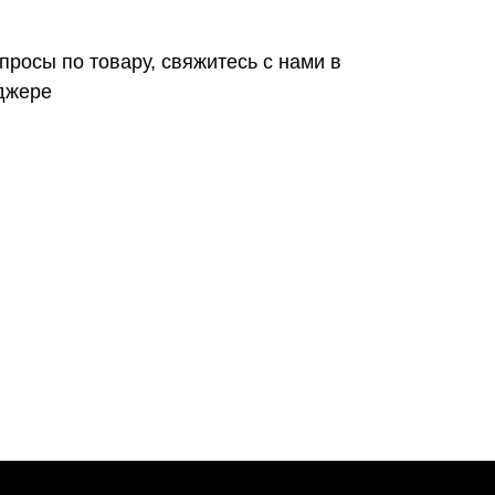
просы по товару, свяжитесь с нами в
джере
Контакты
VK
WA
TG