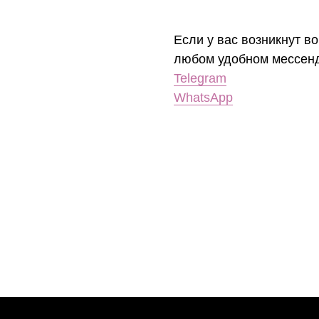
Если у вас возникнут во
любом удобном мессен
Telegram
WhatsApp
Каталог
Покупателям
Все
Доставка и оплата
Украшения на шею
Уход
Серьги
Возврат