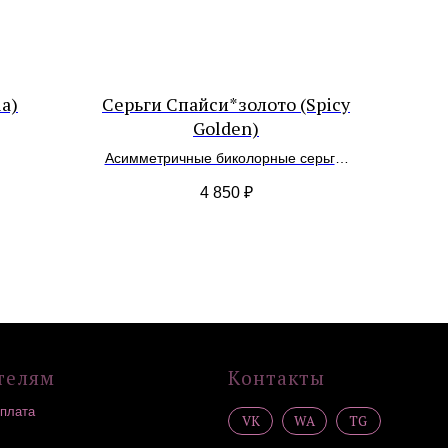
ia)
Серьги Спайси*золото (Spicy
Golden)
Асимметричные биколорные серьги-
конструкторы
Контакты
4 850
₽
VK
WA
TG
Сообщество в
социальных сетях
*
*
Организация, деятельность которой
запрещена в РФ, принадлежит Meta