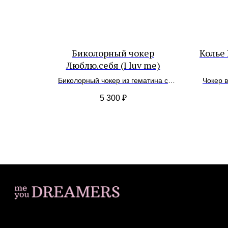
Биколорный чокер
Колье 
Люблю.себя (I luv me)
Биколорный чокер из гематина с
Чокер 
подвесками
черн
5 300
₽
натура
— л
ИП Загородская Н.Д.