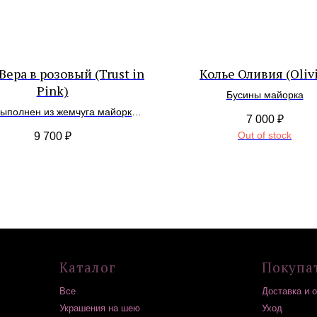
Вера в розовый (Trust in
Колье Оливия (Oliv
Pink)
Бусины майорка
выполнен из жемчуга майорка,
7 000
₽
ого агата. Кулон съемный —
Каталог
Покупателям
Out of stock
9 700
₽
льный черный агат. Фурнитура
атунь с покрытием родия.
Все
Доставка и оплата
Украшения на шею
Уход
Серьги
Возврат
Браслеты
Гарантия
Подвески / обвесы
Подарочные сертификаты
Комплекты украшений
Контакты