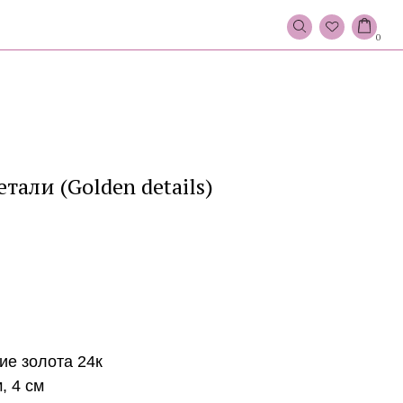
0
тали (Golden details)
ие золота 24к
, 4 см