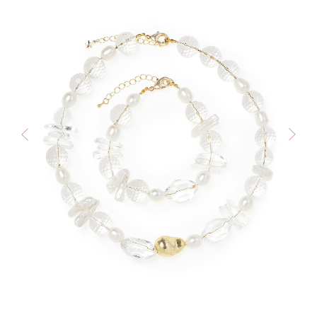
Контакты
VK
WA
TG
Сообщество в
социальных сетях
*
*
Организация, деятельность которой
запрещена в РФ, принадлежит Meta
Каталог
Все
Украшения на шею
Серьги