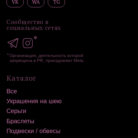
ИП Загородская Н.Д.
ИНН 502756820390