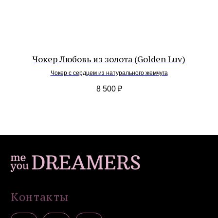
Все
Украшения на шею
Серьги
Браслеты
Подвески / обвесы
)
Чокер Любовь из золота (Golden Luv)
Комплекты украшений
Чокер с сердцем из натурального жемчуга
Покупателям
8 500
₽
Доставка и оплата
Уход
Возврат
Гарантия
Подарочные сертификаты
Контакты
Политика конфиденциальности
Публичная оферта
Дизайн сайта: artandkate