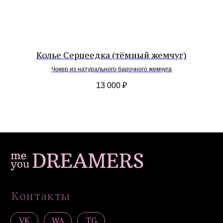
Все
Украшения на шею
Серьги
Браслеты
Подвески / обвесы
Колье Серцеедка (тёмный жемчуг)
Комплекты украшений
Чокер из натурального барочного жемчуга
Покупателям
13 000
₽
Доставка и оплата
Уход
Возврат
Гарантия
Подарочные сертификаты
Контакты
Политика конфиденциальности
Публичная оферта
Дизайн сайта: artandkate