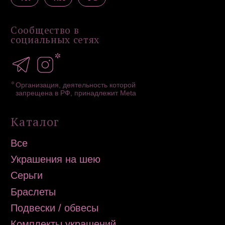
ИП Загородская Н.Д.
ИНН 502756820390