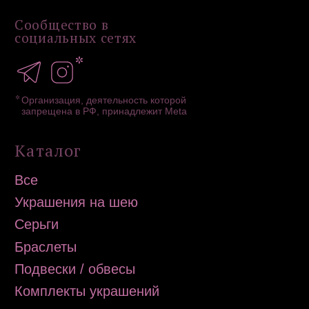
ИНН 502756820390