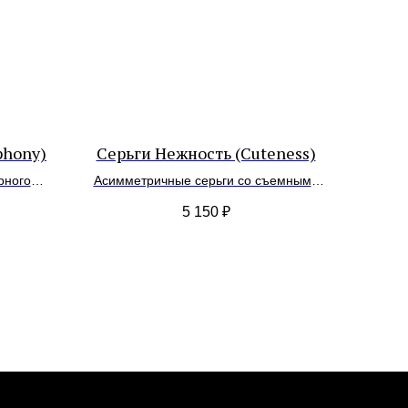
phony)
Серьги Нежность (Cuteness)
рного
Асимметричные серьги со съемными
подвесками и натуральным барочным
5 150
₽
жемчугом
Контакты
VK
WA
TG
Сообщество в
социальных сетях
*
*
Организация, деятельность которой
запрещена в РФ, принадлежит Meta