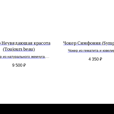
 Неувядающая красота
Чокер Симфония (Sym
(Toujours beau)
Чокер из гематита и ювели
стекла
р из натурального жемчуга,
4 350
₽
рного хрусталя и гематита
9 500
₽
Каталог
Покупателям
Все
Доставка и оплата
Украшения на шею
Уход
Серьги
Возврат
Браслеты
Гарантия
Подвески / обвесы
Подарочные сертификаты
Комплекты украшений
Контакты