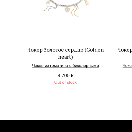
Чокер Золотое сердце (Golden
Чокер
heart)
Чокер из гематина с биколорными
Чоке
подвесками
го
4 700
₽
Out of stock