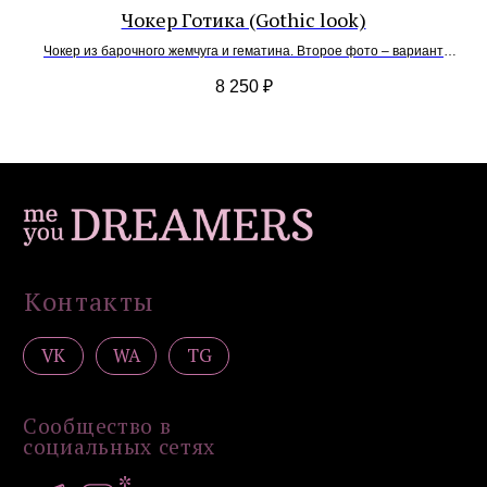
Чокер Готика (Gothic look)
Подвески / обвесы
Комплекты украшений
Чокер из барочного жемчуга и гематина. Второе фото – вариант
комплекта в миксе с другим чокером.
8 250
₽
Покупателям
Доставка и оплата
Уход
Возврат
Гарантия
Подарочные сертификаты
Контакты
Политика конфиденциальности
Публичная оферта
Дизайн сайта: artandkate
ИП Загородская Н.Д.
ИНН 502756820390