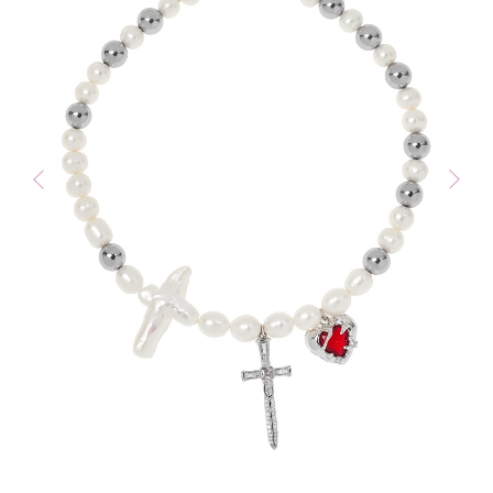
Контакты
VK
WA
TG
Сообщество в
социальных сетях
*
*
Организация, деятельность которой
запрещена в РФ, принадлежит Meta
Каталог
Все
Украшения на шею
Серьги
Браслеты