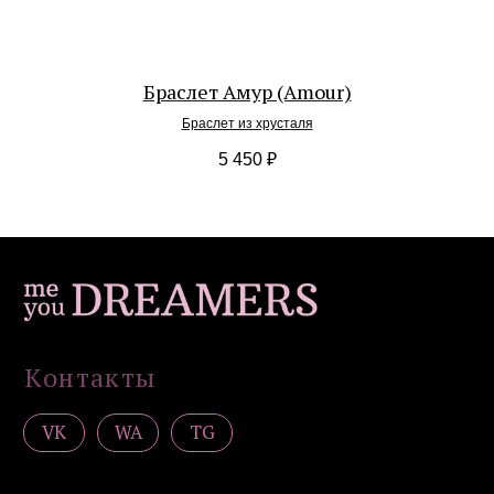
Серьги
Браслеты
Подвески / обвесы
Браслет Амур (Amour)
Комплекты украшений
Браслет из хрусталя
Покупателям
5 450
₽
Доставка и оплата
Уход
Возврат
Гарантия
Подарочные сертификаты
Контакты
Политика конфиденциальности
Публичная оферта
Дизайн сайта: artandkate
ИП Загородская Н.Д.
ИНН 502756820390