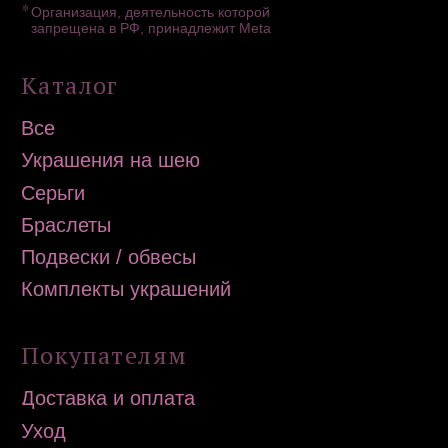
Контакты
Политика конфиденциальности
Публичная оферта
Дизайн сайта: artandkate
ИП Загородская Н.Д.
ИНН 502756820390