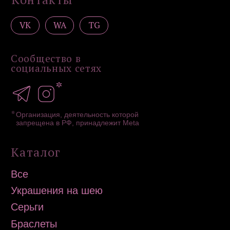
Дизайн сайта: artandkate
ИП Загородская Н.Д.
ИНН 502756820390