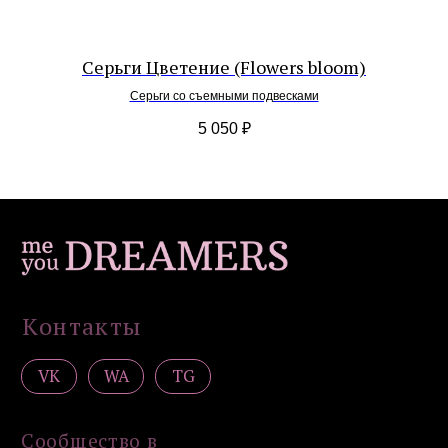
Серьги
Браслеты
Подвески / обвесы
Серьги Цветение (Flowers bloom)
Комплекты украшений
Серьги со съемными подвесками
Покупателям
5 050
₽
Доставка и оплата
Уход
Возврат
Гарантия
Подарочные сертификаты
Контакты
Политика конфиденциальности
Публичная оферта
Дизайн сайта: artandkate
ИП Загородская Н.Д.
ИНН 502756820390